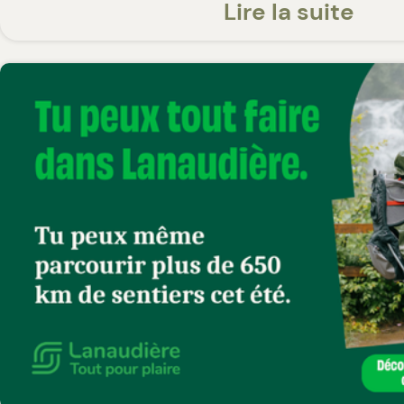
Route Verte no. 4 ainsi qu'à la Route v
Lire la suite
ensemble, regroupent plus de 250 k
cyclable.
Le réseau du mont Oak quant à lui, 
ses sentiers de vélo enduro permette
la petite famille au cycliste expérim
leur activité sur un total de 17 km. 
pédestre et équestre est également 
ce réseau.