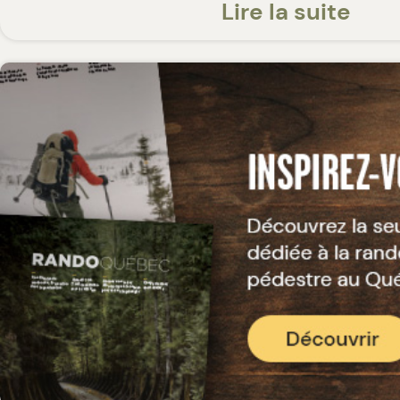
Ce sentier est dans le milieu forestie
Lire la suite
rivière Saint-François et est accessib
gratuitement tout au long de l'année
est située au Musée des Abénakis et 
2,2 km, rejoignant le sentier Koak.
Il est accessible gratuitement et en
est ouvert l'hiver également pour la 
certains panneaux d'interprétation en
aussi possible d'obtenir de l'informa
visite guidée du sentier en contacta
des Abénakis. Nous recommandons 
marcheurs et raquetteurs du sentier d
trouver au lever et au coucher du sol
porter un dossard ou des couleurs vi