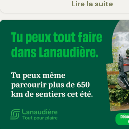
vaste territoire compte plus de 400 l
Lire la suite
rivières, une multitude de peuplemen
ainsi que des marécages, des marais
tourbières.
Le parc se divise en trois secteurs : 
Pimbina–Saint-Donat et L'Assomptio
de La Diable est dominé par le mass
Tremblant, qui culmine à 930 m d'alt
trouve une importante concentration
de randonnée, particulièrement dans
du lac Monroe. Le sentier du Centenai
crête du mont de La Vache Noire, off
nombreux points de vue sur la rivière