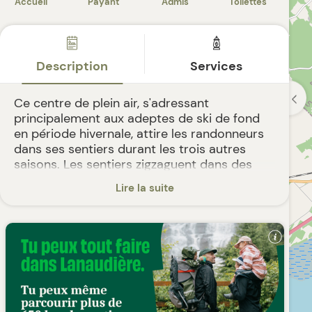
Accueil
Payant
Admis
Toilettes
1 sentier
de
3,0 km
(0)
Description
Services
Ce centre de plein air, s'adressant
principalement aux adeptes de ski de fond
en période hivernale, attire les randonneurs
dans ses sentiers durant les trois autres
saisons. Les sentiers zigzaguent dans des
boisés où court un ruisseau. L'activité
Lire la suite
estivale principale est le vélo de montagne.
Les sentiers de vélo de montagne ne sont
pas ouverts aux randonneurs par question
Mauricie
de sécurité. Les chemins d'accès utilisés
pour le ski de fond en période hivernale sont
MOULIN SEIGNEURIAL DE POINTE-DU-LAC
ouverts aux randonneurs durant les trois
autres saisons.