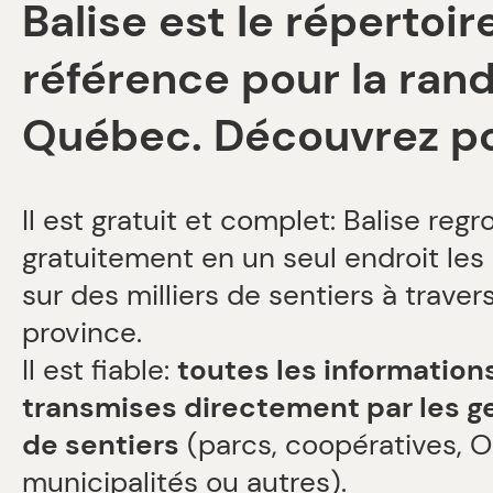
Balise est le répertoir
référence pour la ran
(0)
(1)
(1)
(0)
(2)
(0)
(0)
(0)
(0)
Québec. Découvrez po
(0)
(0)
(0)
Il est gratuit et complet: Balise reg
gratuitement en un seul endroit les
sur des milliers de sentiers à traver
province.
Il est fiable:
toutes les information
transmises directement par les g
de sentiers
(parcs, coopératives, 
municipalités ou autres).